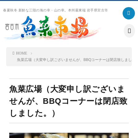
春夏秋冬 新鮮な三陸の海の幸・山の幸。本州最東端 岩手県宮古市
ホ
HOME
魚菜広場（大変申し訳ございませんが、BBQコーナーは閉店致しました
ー
市
ム
場
魚
魚菜広場（大変申し訳ございま
案
菜
リ
せんが、BBQコーナーは閉店致
しました。）
内
の
ン
ア
歴
ク
ク
お