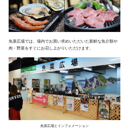
史
集
セ
問
ス
合
せ
魚菜広場では、場内でお買い求めいただいた新鮮な魚介類や
肉・野菜をすぐにお召し上がりいただけます。
魚菜広場とインフォメーション